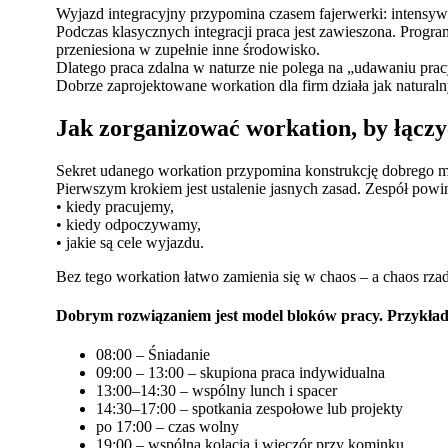
Wyjazd integracyjny przypomina czasem fajerwerki: intensywny,
Podczas klasycznych integracji praca jest zawieszona. Progra
przeniesiona w zupełnie inne środowisko.
Dlatego praca zdalna w naturze nie polega na „udawaniu pracy
Dobrze zaprojektowane workation dla firm działa jak naturaln
Jak zorganizować workation, by łączy
Sekret udanego workation przypomina konstrukcję dobrego mos
Pierwszym krokiem jest ustalenie jasnych zasad. Zespół powi
• kiedy pracujemy,
• kiedy odpoczywamy,
• jakie są cele wyjazdu.
Bez tego workation łatwo zamienia się w chaos – a chaos rza
Dobrym rozwiązaniem jest model bloków pracy. Przykła
08:00 – Śniadanie
09:00 – 13:00 – skupiona praca indywidualna
13:00–14:30 – wspólny lunch i spacer
14:30–17:00 – spotkania zespołowe lub projekty
po 17:00 – czas wolny
19:00 – wspólna kolacja i wieczór przy kominku