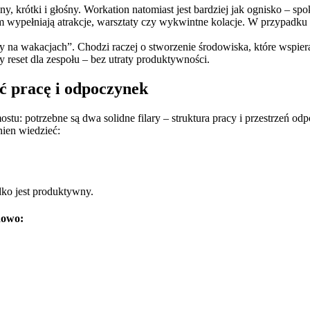
 krótki i głośny. Workation natomiast jest bardziej jak ognisko – spok
m wypełniają atrakcje, warsztaty czy wykwintne kolacje. W przypadku w
 na wakacjach”. Chodzi raczej o stworzenie środowiska, które wspiera
y reset dla zespołu – bez utraty produktywności.
ć pracę i odpoczynek
tu: potrzebne są dwa solidne filary – struktura pracy i przestrzeń od
nien wiedzieć:
dko jest produktywny.
dowo: