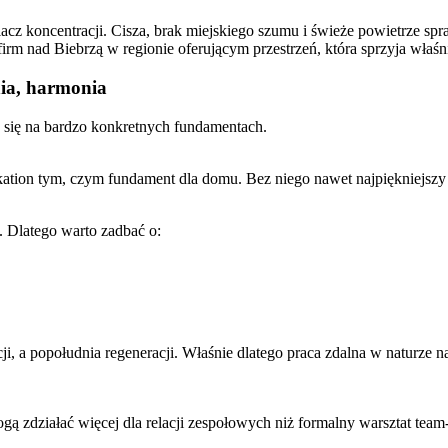
iacz koncentracji. Cisza, brak miejskiego szumu i świeże powietrze spr
firm nad Biebrzą w regionie oferującym przestrzeń, która sprzyja właś
nia, harmonia
a się na bardzo konkretnych fundamentach.
orkation tym, czym fundament dla domu. Bez niego nawet najpiękniejszy
. Dlatego warto zadbać o:
i, a popołudnia regeneracji. Właśnie dlatego praca zdalna w naturze na
ą zdziałać więcej dla relacji zespołowych niż formalny warsztat team-