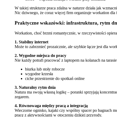
W takiej strukturze praca zdalna w naturze działa jak wzmacn
Nic dziwnego, że coraz więcej firm organizuje workation dla 
Praktyczne wskazówki: infrastruktura, rytm d
Workation, choć brzmi romantycznie, w rzeczywistości opier
1. Stabilny internet
Może to zabrzmieć prozaicznie, ale szybkie łącze jest dla w
2. Wygodne miejsca do pracy
Nie każdy potrafi pracować z laptopem na kolanach na tarasie
biurka lub stoły robocze
wygodne krzesła
ciche przestrzenie do spotkań online
3. Naturalny rytm dnia
Natura ma swoją własną logikę – poranki sprzyjają koncentracj
zegarem.
4. Równowaga między pracą a integracją
Wieczorne ognisko, kajaki czy wspólny spacer po bagnach mog
pracę z aktywnościami w otoczeniu dzikiej przyrody.