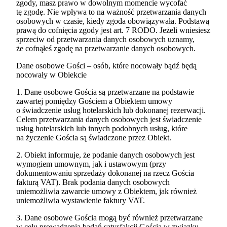
zgody, masz prawo w dowolnym momencie wycofać
tę zgodę. Nie wpływa to na ważność przetwarzania danych
osobowych w czasie, kiedy zgoda obowiązywała. Podstawą
prawą do cofnięcia zgody jest art. 7 RODO. Jeżeli wniesiesz
sprzeciw od przetwarzania danych osobowych uznamy,
że cofnąłeś zgodę na przetwarzanie danych osobowych.
Dane osobowe Gości – osób, które nocowały bądź będą
nocowały w Obiekcie
1. Dane osobowe Gościa są przetwarzane na podstawie
zawartej pomiędzy Gościem a Obiektem umowy
o świadczenie usług hotelarskich lub dokonanej rezerwacji.
Celem przetwarzania danych osobowych jest świadczenie
usług hotelarskich lub innych podobnych usług, które
na życzenie Gościa są świadczone przez Obiekt.
2. Obiekt informuje, że podanie danych osobowych jest
wymogiem umownym, jak i ustawowym (przy
dokumentowaniu sprzedaży dokonanej na rzecz Gościa
fakturą VAT). Brak podania danych osobowych
uniemożliwia zawarcie umowy z Obiektem, jak również
uniemożliwia wystawienie faktury VAT.
3. Dane osobowe Gościa mogą być również przetwarzane
w celu prowadzenia badań satysfakcji Gościa w związku