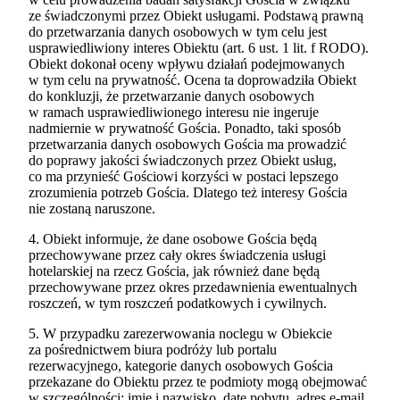
ze świadczonymi przez Obiekt usługami. Podstawą prawną
do przetwarzania danych osobowych w tym celu jest
usprawiedliwiony interes Obiektu (art. 6 ust. 1 lit. f RODO).
Obiekt dokonał oceny wpływu działań podejmowanych
w tym celu na prywatność. Ocena ta doprowadziła Obiekt
do konkluzji, że przetwarzanie danych osobowych
w ramach usprawiedliwionego interesu nie ingeruje
nadmiernie w prywatność Gościa. Ponadto, taki sposób
przetwarzania danych osobowych Gościa ma prowadzić
do poprawy jakości świadczonych przez Obiekt usług,
co ma przynieść Gościowi korzyści w postaci lepszego
zrozumienia potrzeb Gościa. Dlatego też interesy Gościa
nie zostaną naruszone.
4. Obiekt informuje, że dane osobowe Gościa będą
przechowywane przez cały okres świadczenia usługi
hotelarskiej na rzecz Gościa, jak również dane będą
przechowywane przez okres przedawnienia ewentualnych
roszczeń, w tym roszczeń podatkowych i cywilnych.
5. W przypadku zarezerwowania noclegu w Obiekcie
za pośrednictwem biura podróży lub portalu
rezerwacyjnego, kategorie danych osobowych Gościa
przekazane do Obiektu przez te podmioty mogą obejmować
w szczególności: imię i nazwisko, datę pobytu, adres e-mail,