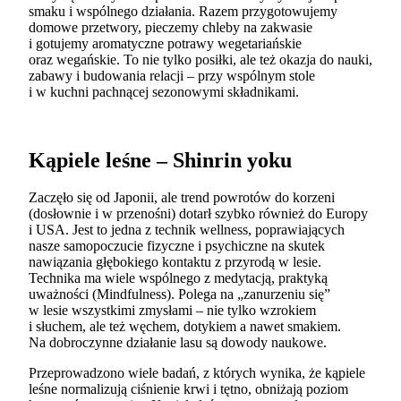
smaku i wspólnego działania. Razem przygotowujemy
domowe przetwory, pieczemy chleby na zakwasie
i gotujemy aromatyczne potrawy wegetariańskie
oraz wegańskie. To nie tylko posiłki, ale też okazja do nauki,
zabawy i budowania relacji – przy wspólnym stole
i w kuchni pachnącej sezonowymi składnikami.
Kąpiele leśne – Shinrin yoku
Zaczęło się od Japonii, ale trend powrotów do korzeni
(dosłownie i w przenośni) dotarł szybko również do Europy
i USA. Jest to jedna z technik wellness, poprawiających
nasze samopoczucie fizyczne i psychiczne na skutek
nawiązania głębokiego kontaktu z przyrodą w lesie.
Technika ma wiele wspólnego z medytacją, praktyką
uważności (Mindfulness). Polega na „zanurzeniu się”
w lesie wszystkimi zmysłami – nie tylko wzrokiem
i słuchem, ale też węchem, dotykiem a nawet smakiem.
Na dobroczynne działanie lasu są dowody naukowe.
Przeprowadzono wiele badań, z których wynika, że kąpiele
leśne normalizują ciśnienie krwi i tętno, obniżają poziom