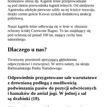
hormonów stresu itp. Kąpiele leśne przeprowadzane
są pod okiem przewodnika kąpieli leśnych. Od niedawna
Agnieszka zdobyła pierwsze szlify na tej ścieżce rozwoju,
dzięki czemu goście Kuwas zyskali dodatkową atrakcję
pobytową.
Nasze kąpiele leśne odbywają się w lesie w obszarze
ochrony ścisłej Czerwone Bagno. To las znajdujący się
pod ochroną od ponad 100 lat, mający cechy lasu
naturalnego.
Dlaczego u nas?
Tworzymy przestrzeń sprzyjającą głębokiemu
odpoczynkowi i rozwojowi. W sercu natury, na skraju
Biebrzańskiego Parku Narodowego.
Odpowiednio przygotowane sale warsztatowe
z drewnianą podłogą z możliwością
podwieszania pasów do pozycji odwróconych
i hamaków do aerial jogi. W jednej z sal
są drabinki (10).