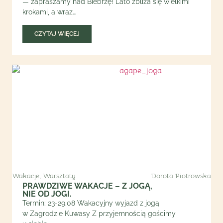
— zapraszamy nad Biebrzę! Lato zbliża się wielkimi
krokami, a wraz…
CZYTAJ WIĘCEJ
Wakacje
,
Warsztaty
Dorota Piotrowska
PRAWDZIWE WAKACJE – Z JOGĄ,
NIE OD JOGI.
Termin: 23-29.08 Wakacyjny wyjazd z jogą
w Zagrodzie Kuwasy Z przyjemnością gościmy