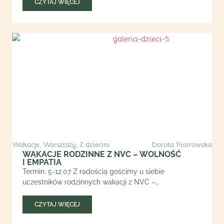
CZYTAJ WIĘCEJ
Wakacje
,
Warsztaty
,
Z dziećmi
Dorota Piotrowska
WAKACJE RODZINNE Z NVC – WOLNOŚĆ
I EMPATIA
Termin: 5-12.07 Z radością gościmy u siebie
uczestników rodzinnych wakacji z NVC –…
CZYTAJ WIĘCEJ