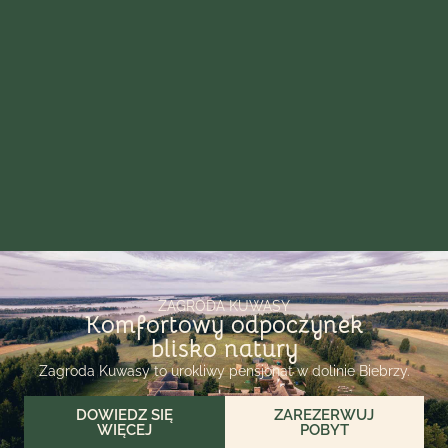
ZAGRODA KUWASY
Komfortowy odpoczynek
blisko natury
Zagroda Kuwasy to urokliwy pensjonat w dolinie Biebrzy.
DOWIEDZ SIĘ
ZAREZERWUJ
WIĘCEJ
POBYT