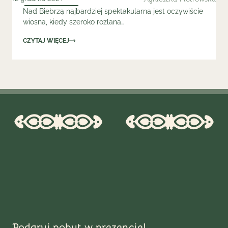
Nad Biebrzą najbardziej spektakularna jest oczywiście
wiosna, kiedy szeroko rozlana…
CZYTAJ WIĘCEJ
Podaruj pobyt w prezencie!