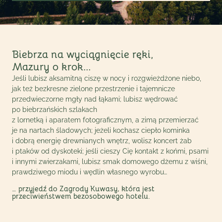
Biebrza na wyciągnięcie ręki,
Mazury o krok...
Jeśli lubisz aksamitną ciszę w nocy i rozgwieżdżone niebo,
jak też bezkresne zielone przestrzenie i tajemnicze
przedwieczorne mgły nad łąkami; lubisz wędrować
po biebrzańskich szlakach
z lornetką i aparatem fotograficznym, a zimą przemierzać
je na nartach śladowych; jeżeli kochasz ciepło kominka
i dobrą energię drewnianych wnętrz, wolisz koncert żab
i ptaków od dyskoteki; jeśli cieszy Cię kontakt z końmi, psami
i innymi zwierzakami, lubisz smak domowego dżemu z wiśni,
prawdziwego miodu i wędlin własnego wyrobu…
… przyjedź do Zagrody Kuwasy, która jest
przeciwieństwem bezosobowego hotelu.